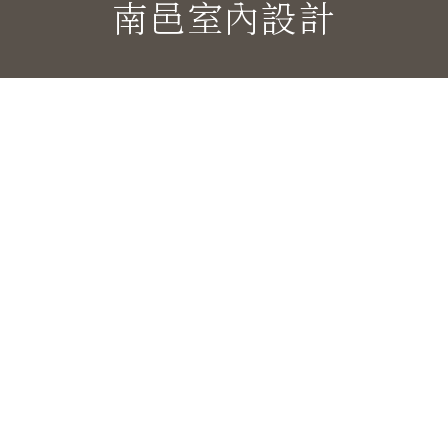
南邑室內設計
地址
302 新竹縣竹北市興隆路五段377號
電話
03-667-6285
E-mail
nanyi.design@gmail.com