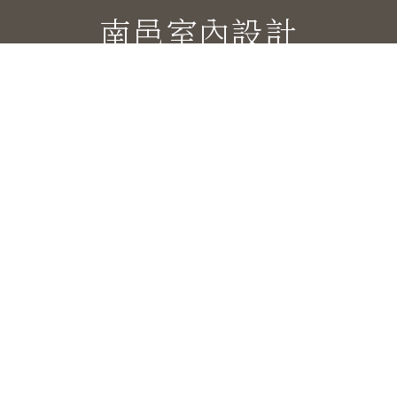
南邑室內設計
地址
302 新竹縣竹北市興隆路五段377號
電話
03-667-6285
E-mail
nanyi.design@gmail.com